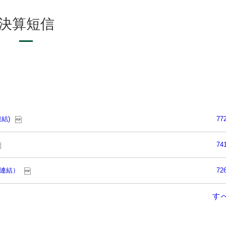
決算短信
結)
77
74
（連結）
72
す